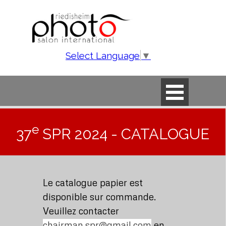
Aller au contenu
Select Language
▼
Sauter le menu
e
37
SPR 2024 -
CATALOGUE
Le catalogue papier est
disponible sur commande.
Veuillez contacter
chairman.spr@gmail.com
en