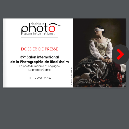
DOSSIER DE PRESSE
39
Salon international 
e
de la Photographie de Riedisheim
La photo humaniste et engagée 
© Photo Charlène PLANCHE
La photo créative
11
-
19 avril 2026
1